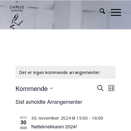
Det er ingen kommende arrangementer.
Arrangem
Arrang
Kommende
Søk
Liste
Views
Search
Velg
Naviga
Sist avholdte Arrangementer
dato.
and
Views
NOV
30. november 2024 kl 15:00
-
16:00
Navigati
30
Nøtteknekkaren 2024!
2024