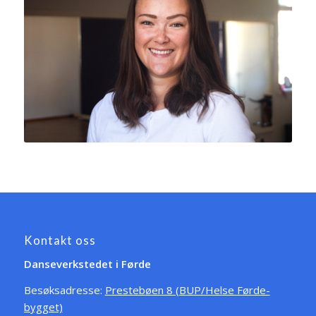
Kontakt oss
Danseverkstedet i Førde
Besøksadresse:
Prestebøen 8 (BUP/Helse Førde-
bygget)