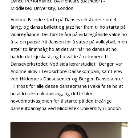
Dance Performance BA Honours (bachelor) –
Middlesex University, London
Andrine Faleide starta på Danseverkstedet som 4
åring, og dansa ballett og jazz her fram til ho starta på
vidaregåande. Dei første åra på vidaregåande valde ho
å ta ein pause frå dansen for å satse på volleyball, men
etter to år innsåg ho at det var når ho dansa at ho
hadde det kjekkast, og ho valde å returnere til
Danseverkstedet. Ved sida lærarstudiet i Bergen var
Andrine aktiv i Terpsichore Dansekompani, samt elev
ved Hildemors Dansesenter og Bergen Dansesenter.
Til tross for alle desse dansetimane i veka følte ho at
ho aldri fekk nok dansing, og dette blei
hovudmotivasjonen for å starte på den treårige
danseutdannigna ved Middlesex University i London.