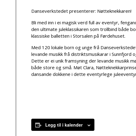
Danseverkstedet presenterer: Nøtteknekkaren!
Bli med inn i ei magisk verd full av eventyr, feng
den ultimate juleklassikaren som trollbind både b
klassiske balletten i Storsalen på Førdehuset.
Med 120 lokale born og unge frå Danseverkstedet
levande musikk frå distriktsmusikarar i Sunnfjord
Dette er ei unik framsyning der levande musikk m
både store og små. Møt Clara, Nøtteknekkarprins
dansande dokkene i dette eventyrlege juleeventy
Legg til i kalender