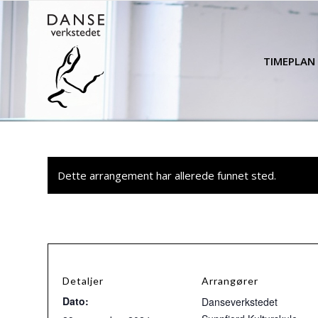
TIMEPLAN
Dette arrangement har allerede funnet sted.
Detaljer
Arrangører
Dato:
Danseverkstedet