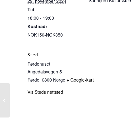
Sunnfjord Kulturskule
29. november 2024
Tid
18:00 - 19:00
Kostnad:
NOK150-NOK350
Sted
Førdehuset
Angedalsvegen 5
Førde
,
6800
Norge
+ Google-kart
Vis Steds nettsted
Haustferie veke 41