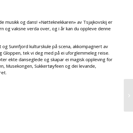
ande musikk og dans! «Nøtteknekkaren» av Tsjajkovskij er
orn og vaksne verda over, og i år kan du oppleve denne
 og Sunnfjord kulturskule på scena, akkompagnert av
 og Gloppen, tek vi deg med på ei uforglemmeleg reise.
øter ekte danseglede og skapar ei magisk oppleving for
en, Musekongen, Sukkertøyfeen og dei levande,
ret.
Nø