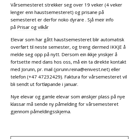
Vårsemesteret strekker seg over 19 veker (4 veker
lenger enn haustsemesteret) og prisane på
semesteret er derfor noko dyrare . Sjå meir info
på
Prisar og vilkår
Elevar som har gått haustsemesteret blir automatisk
overført til neste semester, og treng dermed IKKJE å
melde seg opp på nytt. Dersom ein ikkje ynskjer å
fortsette med dans hos oss, må ein ta direkte kontakt
med Jorunn, pr. mail (jorunn.reina@enivest.net) eller
telefon (+47 47232429). Faktura for vårsemesteret vil
bli sendt ut fortløpande i januar.
Nye elevar og gamle elevar som ønskjer plass på nye
klassar må sende ny påmelding for vårsemesteret
gjennom
påmeldingsskjema
.