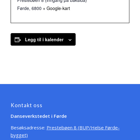
Prestebøen 8 (inngang på baksida)
Førde
,
6800
+ Google-kart
Legg til i kalender
Kontakt oss
Danseverkstedet i Førde
Besøksadresse:
Prestebøen 8 (BUP/Helse Førde-
bygget)