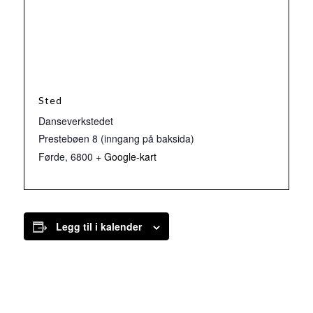
Sted
Danseverkstedet
Prestebøen 8 (inngang på baksida)
Førde
,
6800
+ Google-kart
Legg til i kalender